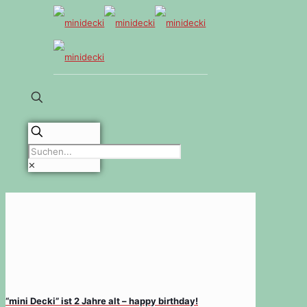
✕
“mini Decki” ist 2 Jahre alt – happy birthday!