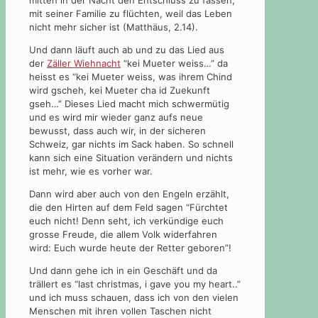
mitten in der Nacht den Entschluss zu fassen,
mit seiner Familie zu flüchten, weil das Leben
nicht mehr sicher ist (Matthäus, 2.14).
Und dann läuft auch ab und zu das Lied aus
der
Zäller Wiehnacht
“kei Mueter weiss…” da
heisst es “kei Mueter weiss, was ihrem Chind
wird gscheh, kei Mueter cha id Zuekunft
gseh…” Dieses Lied macht mich schwermütig
und es wird mir wieder ganz aufs neue
bewusst, dass auch wir, in der sicheren
Schweiz, gar nichts im Sack haben. So schnell
kann sich eine Situation verändern und nichts
ist mehr, wie es vorher war.
Dann wird aber auch von den Engeln erzählt,
die den Hirten auf dem Feld sagen “Fürchtet
euch nicht! Denn seht, ich verkündige euch
grosse Freude, die allem Volk widerfahren
wird: Euch wurde heute der Retter geboren”!
Und dann gehe ich in ein Geschäft und da
trällert es “last christmas, i gave you my heart..”
und ich muss schauen, dass ich von den vielen
Menschen mit ihren vollen Taschen nicht