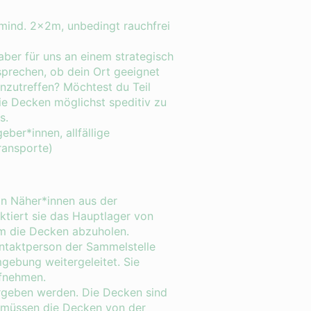
, mind. 2x2m, unbedingt rauchfrei
 aber für uns an einem strategisch
sprechen, ob dein Ort geeignet
anzutreffen? Möchtest du Teil
ie Decken möglichst speditiv zu
s.
ber*innen, allfällige
ransporte)
on Näher*innen aus der
ktiert sie das Hauptlager von
 um die Decken abzuholen.
ntaktperson der Sammelstelle
gebung weitergeleitet. Sie
ufnehmen.
ergeben werden. Die Decken sind
m müssen die Decken von der