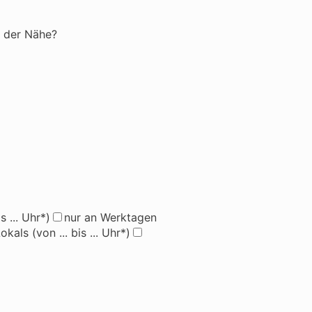
n der Nähe?
s ... Uhr*)
nur an Werktagen
ls (von ... bis ... Uhr*)