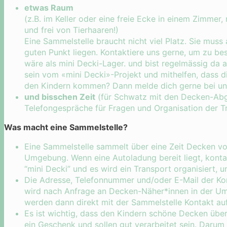
etwas Raum
(z.B. im Keller oder eine freie Ecke in einem Zimmer
und frei von Tierhaaren!)
Eine Sammelstelle braucht nicht viel Platz. Sie muss
guten Punkt liegen. Kontaktiere uns gerne, um zu be
wäre als mini Decki-Lager. und bist regelmässig da 
sein vom «mini Decki»-Projekt und mithelfen, dass d
den Kindern kommen? Dann melde dich gerne bei un
und bisschen Zeit
(für Schwatz mit den Decken-Abge
Telefongespräche für Fragen und Organisation der T
Was macht eine Sammelstelle?
Eine Sammelstelle sammelt über eine Zeit Decken v
Umgebung. Wenn eine Autoladung bereit liegt, konta
“mini Decki” und es wird ein Transport organisiert,
Die Adresse, Telefonnummer und/oder E-Mail der Ko
wird nach Anfrage an Decken-Näher*innen in der Um
werden dann direkt mit der Sammelstelle Kontakt a
Es ist wichtig, dass den Kindern schöne Decken üb
ein Geschenk und sollen gut verarbeitet sein. Daru