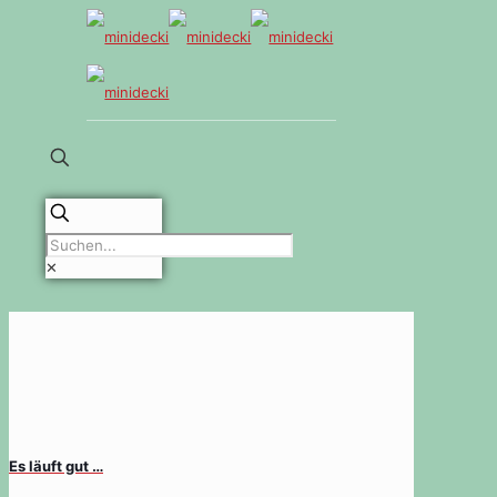
✕
Es läuft gut …